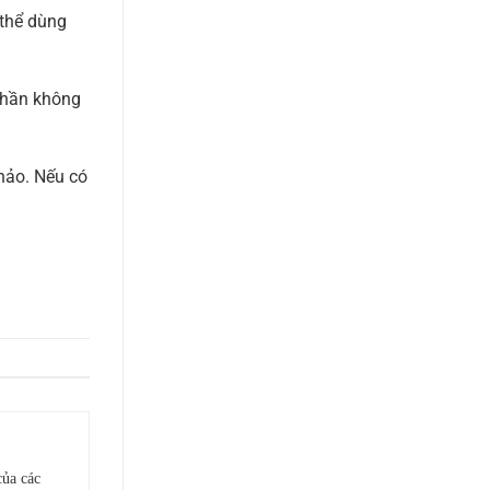
 thể dùng
phần không
hảo. Nếu có
của các