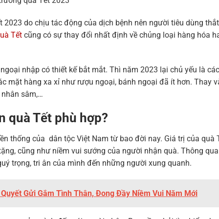
trường quà Tết 2023
t 2023 do chịu tác động của dịch bệnh nên người tiêu dùng thắt
quà Tết
cũng có sự thay đổi nhất định về chủng loại hàng hóa h
ngoại nhập có thiết kế bắt mắt. Thì năm 2023 lại chủ yếu là cá
ác mặt hàng xa xỉ như rượu ngoại, bánh ngoại đã ít hơn. Thay v
, nhân sâm,…
n quà Tết phù hợp?
ền thống của dân tộc Việt Nam từ bao đời nay. Giá trị của quà
i tặng, cũng như niềm vui sướng của người nhận quà. Thông qu
quý trọng, tri ân của mình đến những người xung quanh.
 Quyết Gửi Gắm Tình Thân, Đong Đầy Niềm Vui Năm Mới