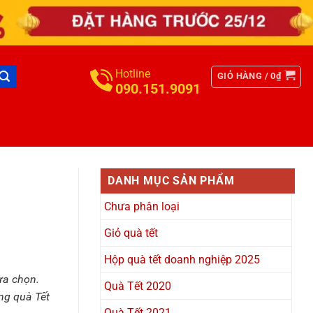
Hotline
GIỎ HÀNG /
0
₫
090.151.9091
DANH MỤC SẢN PHẨM
Chưa phân loại
Giỏ quà tết
Hộp quà tết doanh nghiệp 2025
ựa chọn.
Quà Tết 2020
ờng quà Tết
Quà Tết 2021