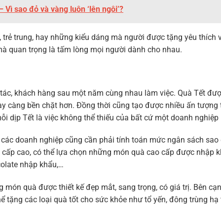
 Vì sao đỏ và vàng luôn ‘lên ngôi’?
i, trẻ trung, hay những kiểu dáng mà người được tặng yêu thích 
 mà quan trọng là tấm lòng mọi người dành cho nhau.
 đối tác, khách hàng sau một năm cùng nhau làm việc. Quà Tết đư
gày càng bền chặt hơn. Đồng thời cũng tạo được nhiều ấn tượng 
ỗi dịp Tết là việc không thể thiếu của bất cứ một doanh nghiệp
i, các doanh nghiệp cũng cần phải tính toán mức ngân sách sao
c cấp cao, có thể lựa chọn những món quà cao cấp được nhập k
olate nhập khẩu,…
món quà được thiết kế đẹp mắt, sang trọng, có giá trị. Bên cạ
 tặng các loại quà tốt cho sức khỏe như tổ yến, đông trùng hạ