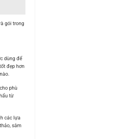
và gói trong
ợc dùng để
tốt đẹp hơn
 nào.
 cho phù
hẩu từ
nh các lựa
 thảo, sâm