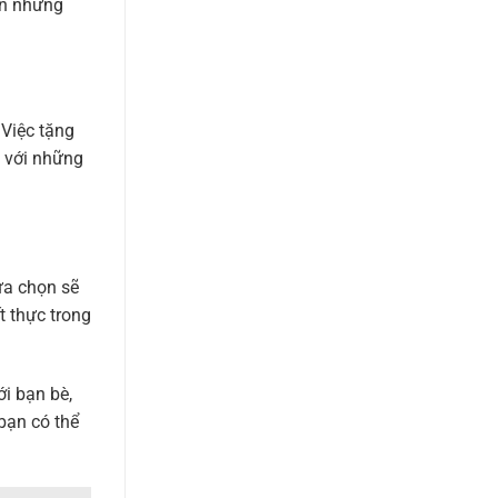
ọn những
 Việc tặng
t với những
ựa chọn sẽ
 thực trong
i bạn bè,
bạn có thể