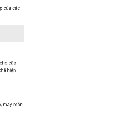
úp của các
 cho cấp
thể hiện
ỏe, may mắn