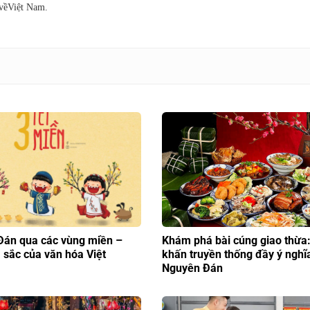
 vềViệt Nam.
Đán qua các vùng miền –
Khám phá bài cúng giao thừa:
 sắc của văn hóa Việt
khấn truyền thống đầy ý nghĩ
Nguyên Đán