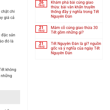
26
Khám phá bài cúng giao
Th12
thừa: bài văn khấn truyền
 chặt chi
thống đầy ý nghĩa trong Tết
Nguyên Đán
ay giá cả
21
Mâm cỗ cúng giao thừa 30
Th12
Tết gồm những gì?
c đặc sản
ào đó là
21
Tết Nguyên Đán là gì? nguồn
Th12
gốc và ý nghĩa của ngày Tết
Nguyên Đán
 Tết không
a những