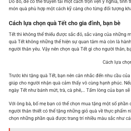
Do đó, để có thể truyền tải một cách trọn vẹn ý nghĩa, tì
món quà phù hợp một cách kỹ càng cho từng đối tượng kh
Cách lựa chọn quà Tết cho gia đình, bạn bè
Tết thì không thể thiếu được sắc đỏ, sắc vàng của những m
quà Tết không những thể hiện sự quan tâm mà còn là hành 
người thân yêu. Vậy nên chọn quà Tết gì cho người thân, b
Cách lựa chọn
Trước khi tặng quà Tết, bạn nên cân nhắc đến nhu cầu của 
giúp cho người nhận quà cảm thấy vô cùng hạnh phúc. Nếu
ngày Tết như bánh mứt, trà, cà phê,… Tấm lòng của bạn sẽ t
Với ông bà, bố mẹ bạn có thể chọn mua tặng một số phần q
người thân thiết có thể tặng những giỏ quà về thực phẩm n
chọn những phần quà được trang trí nhiều màu sắc như các