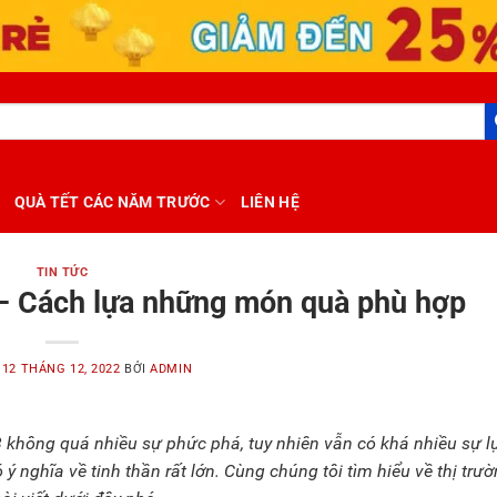
QUÀ TẾT CÁC NĂM TRƯỚC
LIÊN HỆ
TIN TỨC
 – Cách lựa những món quà phù hợp
O
12 THÁNG 12, 2022
BỞI
ADMIN
 không quá nhiều sự phức phá, tuy nhiên vẫn có khá nhiều sự l
ý nghĩa về tinh thần rất lớn. Cùng chúng tôi tìm hiểu về thị trư