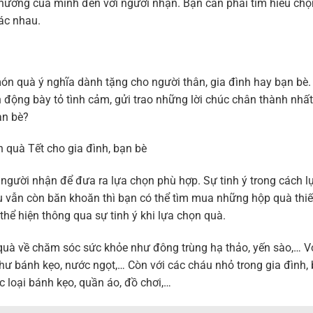
nh thương của mình đến với người nhận. Bạn cần phải tìm hiểu ch
ác nhau.
ón quà ý nghĩa dành tặng cho người thân, gia đình hay bạn bè.
động bày tỏ tình cảm, gửi trao những lời chúc chân thành nhấ
ạn bè?
 quà Tết cho gia đình, bạn bè
người nhận để đưa ra lựa chọn phù hợp. Sự tinh ý trong cách l
 vẫn còn băn khoăn thì bạn có thể tìm mua những hộp quà thiết
hể hiện thông qua sự tinh ý khi lựa chọn quà.
uà về chăm sóc sức khỏe như đông trùng hạ thảo, yến sào,… Vớ
hư bánh kẹo, nước ngọt,… Còn với các cháu nhỏ trong gia đình, 
 loại bánh kẹo, quần áo, đồ chơi,…