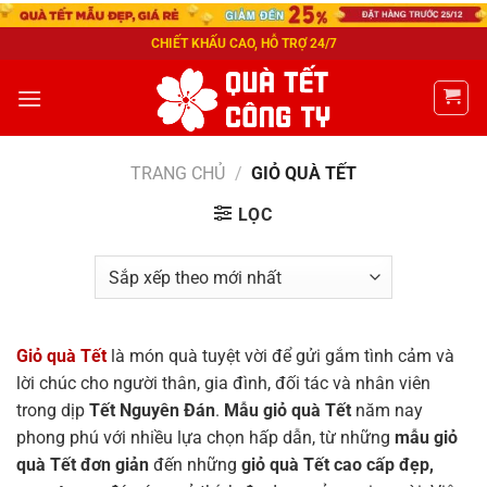
CHIẾT KHẤU CAO, HỖ TRỢ 24/7
TRANG CHỦ
/
GIỎ QUÀ TẾT
LỌC
Giỏ quà Tết
là món quà tuyệt vời để gửi gắm tình cảm và
lời chúc cho người thân, gia đình, đối tác và nhân viên
trong dịp
Tết Nguyên Đán
.
Mẫu giỏ quà Tết
năm nay
phong phú với nhiều lựa chọn hấp dẫn, từ những
mẫu giỏ
quà Tết đơn giản
đến những
giỏ quà Tết cao cấp đẹp,