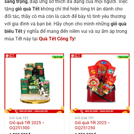
sang trọng
, đáp ứng sở thích đa dạng của mọi người. Việc
tặng
giỏ quà Tết
không chỉ thể hiện lòng tri ân dành cho
đối tác, thầy cô mà còn là cách để bày tỏ tình yêu thương
với gia đình và bạn bè. Hãy chọn cho mình những
giỏ quà
biếu Tết
ý nghĩa để mang đến niềm vui và sự ấm áp trong
mùa Tết này tại
Quà Tết Công Ty
!
GIỎ QUÀ TẾT
GIỎ QUÀ TẾT
Giỏ quà Tết 2025 –
Giỏ quà Tết 2025 –
GQ251300
GQ251250