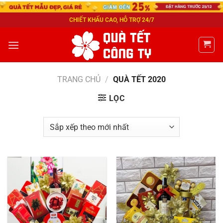
CHIẾT KHẤU CAO, HỖ TRỢ 24/7
TRANG CHỦ
/
QUÀ TẾT 2020
LỌC