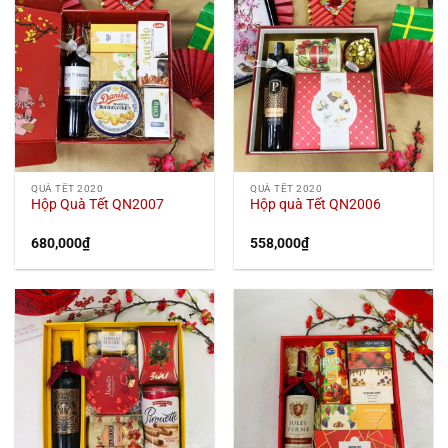
QUÀ TẾT 2020
QUÀ TẾT 2020
Hộp Quà Tết QN2007
Hộp quà Tết QN2006
680,000
₫
558,000
₫