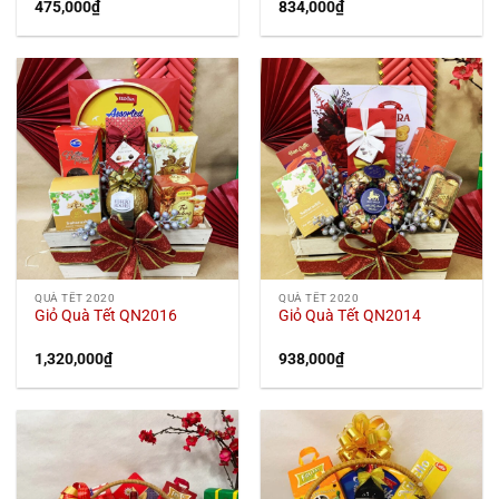
475,000
₫
834,000
₫
QUÀ TẾT 2020
QUÀ TẾT 2020
Giỏ Quà Tết QN2016
Giỏ Quà Tết QN2014
1,320,000
₫
938,000
₫