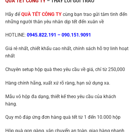
QUÀ TẾT CÔNG TY
– THAY LỜI GỬI TRAO
Hãy để
QUÀ TẾT CÔNG TY
cùng bạn trao gửi tâm tình đến
những người thân yêu nhân dịp tết đến xuân về
HOTLINE:
0945.822.191
–
090.151.9091
Giá rẻ nhất, chiết khấu cao nhất, chính sách hỗ trợ linh hoạt
nhất
Chuyên setup hộp quà theo yêu cầu về giá, chỉ từ 250,000
Hàng chính hãng, xuất xứ rõ ràng, hạn sử dụng xa.
Mẫu vỏ hộp đa dạng, thiết kế theo yêu cầu của khách
hàng.
Quy mô đáp ứng đơn hàng quà tết từ 1 đến 10.000 hộp
Hộp quà gọn gàng, vận chuyển an toàn, giao hàng nhanh