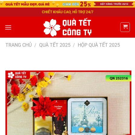
CHIẾT KHẤU CAO, HỖ TRỢ 24/7
TRANG CHỦ
/
QUÀ TẾT 2025
/
HỘP QUÀ TẾT 2025