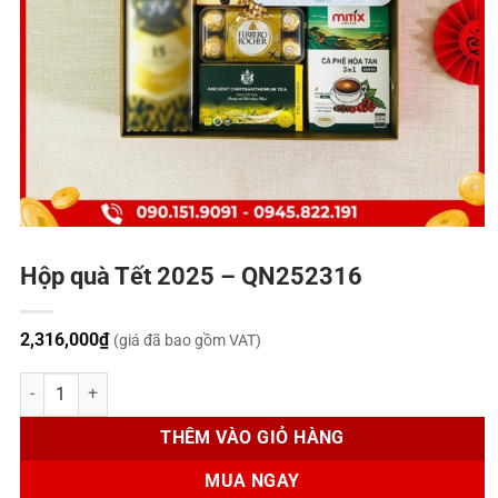
Hộp quà Tết 2025 – QN252316
2,316,000
₫
(giá đã bao gồm VAT)
Hộp quà Tết 2025 - QN252316 số lượng
THÊM VÀO GIỎ HÀNG
MUA NGAY