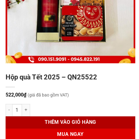
Hộp quà Tết 2025 – QN25522
522,000
₫
(giá đã bao gồm VAT)
Hộp quà Tết 2025 - QN25522 số lượng
THÊM VÀO GIỎ HÀNG
MUA NGAY