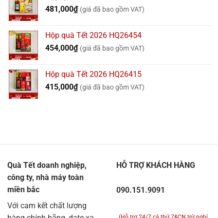
481,000
₫
(giá đã bao gồm VAT)
Hộp quà Tết 2026 HQ26454
454,000
₫
(giá đã bao gồm VAT)
Hộp quà Tết 2026 HQ26415
415,000
₫
(giá đã bao gồm VAT)
Quà Tết doanh nghiệp,
HỖ TRỢ KHÁCH HÀNG
công ty, nhà máy toàn
miền bắc
090.151.9091
Với cam kết chất lượng
hàng chính hãng, date xa,
(Hỗ trợ 24/7 cả thứ 7&CN trừ nghỉ