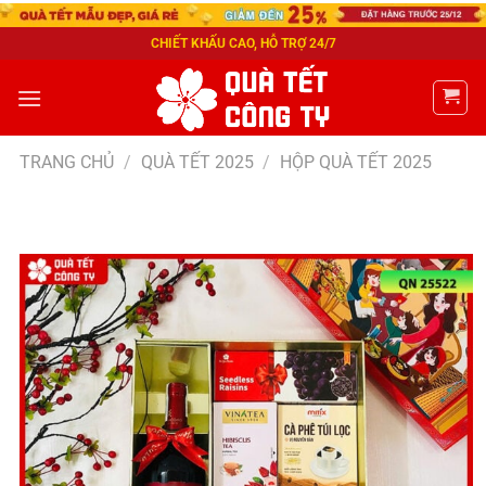
CHIẾT KHẤU CAO, HỖ TRỢ 24/7
TRANG CHỦ
/
QUÀ TẾT 2025
/
HỘP QUÀ TẾT 2025