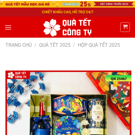
CHIẾT KHẤU CAO, HỖ TRỢ 24/7
TRANG CHỦ
/
QUÀ TẾT 2025
/
HỘP QUÀ TẾT 2025