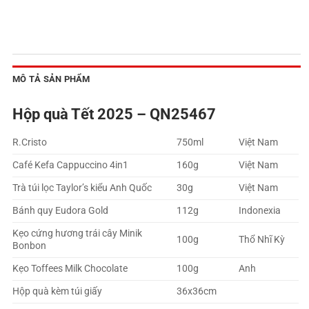
MÔ TẢ SẢN PHẨM
Hộp quà Tết 2025 – QN25467
R.Cristo
750ml
Việt Nam
Café Kefa Cappuccino 4in1
160g
Việt Nam
Trà túi lọc Taylor’s kiểu Anh Quốc
30g
Việt Nam
Bánh quy Eudora Gold
112g
Indonexia
Kẹo cứng hương trái cây Minik
100g
Thổ Nhĩ Kỳ
Bonbon
Kẹo Toffees Milk Chocolate
100g
Anh
Hộp quà kèm túi giấy
36x36cm