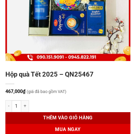
Hộp quà Tết 2025 – QN25467
467,000
₫
(giá đã bao gồm VAT)
Hộp quà Tết 2025 - QN25467 số lượng
THÊM VÀO GIỎ HÀNG
MUA NGAY