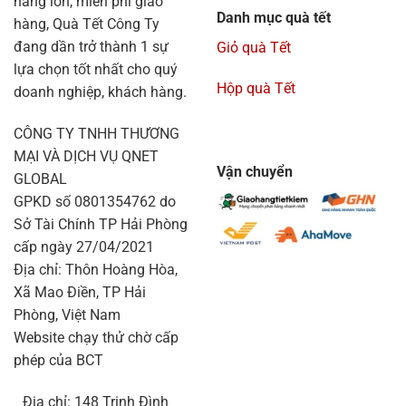
hàng lớn, miễn phí giao
Danh mục quà tết
hàng, Quà Tết Công Ty
đang dần trở thành 1 sự
Giỏ quà Tết
lựa chọn tốt nhất cho quý
Hộp quà Tết
doanh nghiệp, khách hàng.
CÔNG TY TNHH THƯƠNG
MẠI VÀ DỊCH VỤ QNET
Vận chuyển
GLOBAL
GPKD số 0801354762 do
Sở Tài Chính TP Hải Phòng
cấp ngày 27/04/2021
Địa chỉ: Thôn Hoàng Hòa,
Xã Mao Điền, TP Hải
Phòng, Việt Nam
Website chạy thử chờ cấp
phép của BCT
Địa chỉ: 148 Trịnh Đình