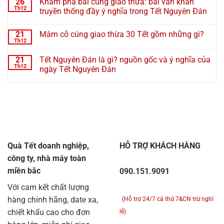
26
Khám phá bài cúng giao thừa: bài văn khấn
Th12
truyền thống đầy ý nghĩa trong Tết Nguyên Đán
21
Mâm cỗ cúng giao thừa 30 Tết gồm những gì?
Th12
21
Tết Nguyên Đán là gì? nguồn gốc và ý nghĩa của
Th12
ngày Tết Nguyên Đán
Quà Tết doanh nghiệp,
HỖ TRỢ KHÁCH HÀNG
công ty, nhà máy toàn
miền bắc
090.151.9091
Với cam kết chất lượng
hàng chính hãng, date xa,
(Hỗ trợ 24/7 cả thứ 7&CN trừ nghỉ
chiết khấu cao cho đơn
lễ)