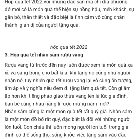
Hộp quà tết 2022 với những đặc sản mà chỉ địa phương
đó mới có là món quà thể hiện sự nồng hậu, mến khách, sự
gắn bó, thân thiết và đặc biệt là tình cảm vô cùng chân
thành, giản dị của người tặng quà.
hộp quà tết 2022
3. Hộp quà tết nhân sâm rượu vang
Rượu vang từ trước đến nay luôn được xem là món quà xa
xỉ, và sang trọng cho bất kì ai khi tặng nó cũng như người
nhận nó, tuy nhiên quà tết rượu vang lại vô cùng ấn tượng,
ấm áp và ý nghĩa nếu đem đi tặng làm quà tết. Còn gì ấm
ấp hơn khi tiếng pháo giao thừa vang lên là lúc gia đình,
bạn bè cùng nhau nâng li rượu mừng năm mới?
Nhân sâm cũng là một món quà tết rất quý giá. Nhân sâm
là một món đồ bổ rất quý, đặc biệt là đối với những người
lớn tuổi. Con cháu thì luôn mong người lớn tuổi trong gia
đình có thể sống thọ, sống khỏe, việc tặng sâm vào đầu