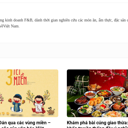
ng kinh doanh F&B, dành thời gian nghiên cứu các món ăn, ẩm thực, đặc sản 
 vềViệt Nam.
Đán qua các vùng miền –
Khám phá bài cúng giao thừa: