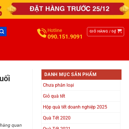
Hotline
GIỎ HÀNG /
0
₫
090.151.9091
DANH MỤC SẢN PHẨM
uối
Chưa phân loại
Giỏ quà tết
Hộp quà tết doanh nghiệp 2025
Quà Tết 2020
h hàng quan
Quà Tết 2021