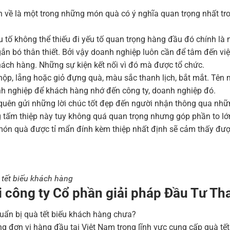
n về là một trong những món quà có ý nghĩa quan trọng nhất tr
 tố không thể thiếu đi yếu tố quan trọng hàng đầu đó chính là
 bó thân thiết. Bởi vậy doanh nghiệp luôn cần để tâm đến việc
hách hàng. Những sự kiện kết nối vì đó mà được tổ chức.
ộp, lẵng hoặc giỏ đựng quà, màu sắc thanh lịch, bắt mắt. Tên 
nh nghiệp để khách hàng nhớ đến công ty, doanh nghiệp đó.
quên gửi những lời chúc tốt đẹp đến người nhận thông qua nh
 tấm thiệp này tuy không quá quan trọng nhưng góp phần to lớ
ón quà được tỉ mẩn đính kèm thiệp nhất định sẽ cảm thấy được
tết biếu khách hàng
i công ty Cổ phần giải pháp Đầu Tư Th
uẩn bị quà tết biếu khách hàng chưa?
g đơn vị hàng đầu tại Việt Nam trong lĩnh vực cung cấp quà tế