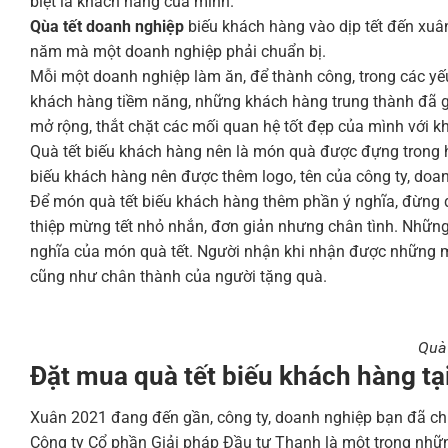
biệt là khách hàng của mình.
Qùa tết doanh nghiệp
biếu khách hàng vào dịp tết đến xuâ
năm mà một doanh nghiệp phải chuẩn bị.
Mỗi một doanh nghiệp làm ăn, để thành công, trong các yếu
khách hàng tiềm năng, những khách hàng trung thành đã gắn
mở rộng, thắt chặt các mối quan hệ tốt đẹp của mình với k
Quà tết biếu khách hàng nên là món quà được đựng trong h
biếu khách hàng nên được thêm logo, tên của công ty, doa
Để món quà tết biếu khách hàng thêm phần ý nghĩa, đừng 
thiệp mừng tết nhỏ nhắn, đơn giản nhưng chân tình. Những
nghĩa của món quà tết. Người nhận khi nhận được những m
cũng như chân thành của người tặng quà.
Quà 
Đặt mua quà tết biếu khách hàng tạ
Xuân 2021 đang đến gần, công ty, doanh nghiệp bạn đã ch
Công ty Cổ phần Giải pháp Đầu tư Thanh là một trong nhữn