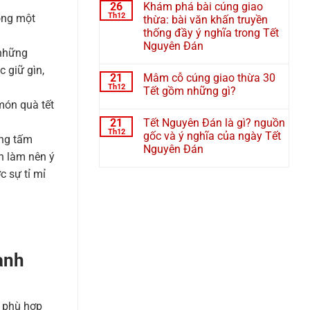
26
Khám phá bài cúng giao
Th12
ong một
thừa: bài văn khấn truyền
thống đầy ý nghĩa trong Tết
Nguyên Đán
 những
 giữ gìn,
21
Mâm cỗ cúng giao thừa 30
Th12
Tết gồm những gì?
món quà tết
21
Tết Nguyên Đán là gì? nguồn
Th12
gốc và ý nghĩa của ngày Tết
ững tấm
Nguyên Đán
n làm nên ý
 sự tỉ mỉ
anh
t phù hợp