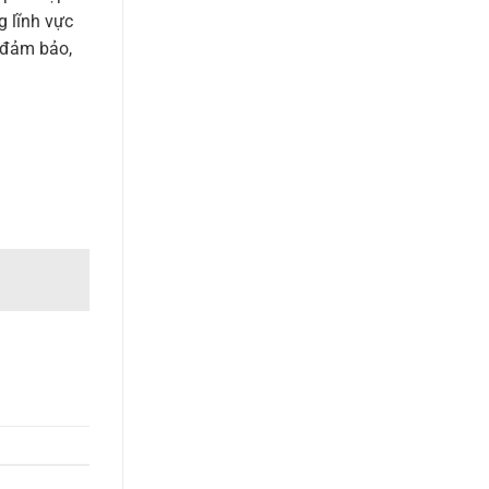
g lĩnh vực
 đảm bảo,