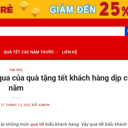
QUÀ TẾT CÁC NĂM TRƯỚC
LIÊN HỆ
TIN TỨC
ua của quà tặng tết khách hàng dịp c
năm
O
12 THÁNG 12, 2022
BỞI
ADMIN
n bị những món
quà tết
biếu khách hàng. Vậy quà tết biếu khác