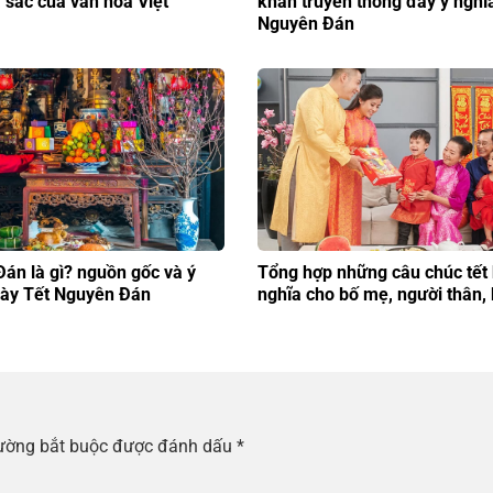
 sắc của văn hóa Việt
khấn truyền thống đầy ý nghĩ
Nguyên Đán
án là gì? nguồn gốc và ý
Tổng hợp những câu chúc tết 
gày Tết Nguyên Đán
nghĩa cho bố mẹ, người thân,
rường bắt buộc được đánh dấu
*