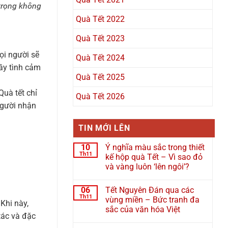
 trọng không
Quà Tết 2022
Quà Tết 2023
ọi người sẽ
Quà Tết 2024
ầy tình cảm
Quà Tết 2025
Quà tết chỉ
Quà Tết 2026
người nhận
TIN MỚI LÊN
10
Ý nghĩa màu sắc trong thiết
Th11
kế hộp quà Tết – Vì sao đỏ
và vàng luôn ‘lên ngôi’?
06
Tết Nguyên Đán qua các
Th11
vùng miền – Bức tranh đa
Khi này,
sắc của văn hóa Việt
tác và đặc