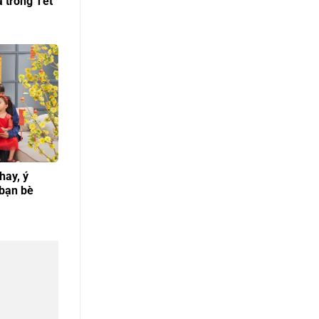
a trong Tết
hay, ý
 bạn bè