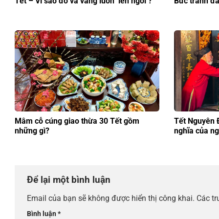
Tết – Vì sao đỏ và vàng luôn ‘lên ngôi’?
Bức tranh đa
Mâm cỗ cúng giao thừa 30 Tết gồm
Tết Nguyên Đ
những gì?
nghĩa của n
Để lại một bình luận
Email của bạn sẽ không được hiển thị công khai.
Các t
Bình luận
*