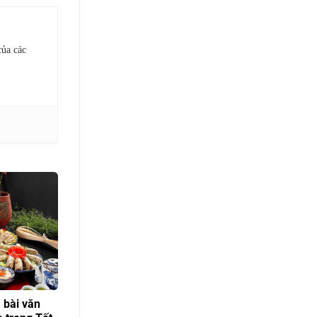
của các
 bài văn