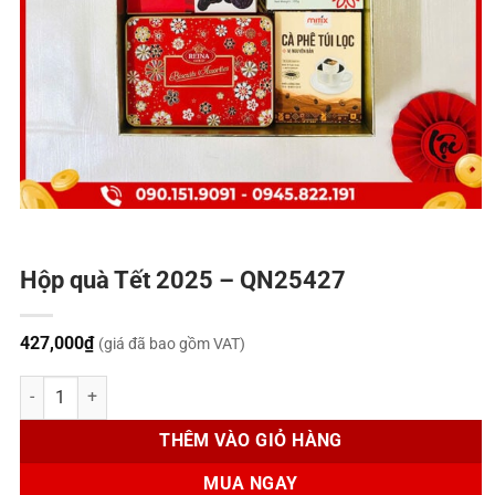
Hộp quà Tết 2025 – QN25427
427,000
₫
(giá đã bao gồm VAT)
Hộp quà Tết 2025 - QN25427 số lượng
THÊM VÀO GIỎ HÀNG
MUA NGAY