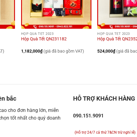
HỘP QUÀ TẾT 2023
HỘP QUÀ TẾT 2023
Hộp Quà Tết QN231182
Hộp Quà Tết QN235
AT)
1,182,000
₫
(giá đã bao gồm VAT)
524,000
₫
(giá đã ba
ền bắc
HỖ TRỢ KHÁCH HÀNG
 cao cho đơn hàng lớn, miễn
090.151.9091
chọn tốt nhất cho quý doanh
(Hỗ trợ 24/7 cả thứ 7&CN trừ nghỉ lễ)