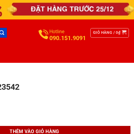
Hotline
GIỎ HÀNG /
0
₫
090.151.9091
23542
THÊM VÀO GIỎ HÀNG