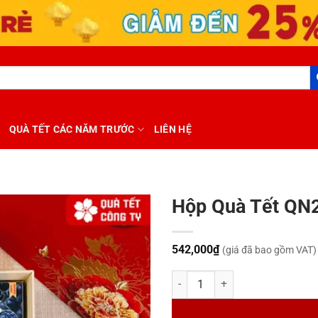
QUÀ TẾT CÁC NĂM TRƯỚC
LIÊN HỆ
Hộp Quà Tết QN
542,000
₫
(giá đã bao gồm VAT)
Hộp Quà Tết QN23542 số lượng