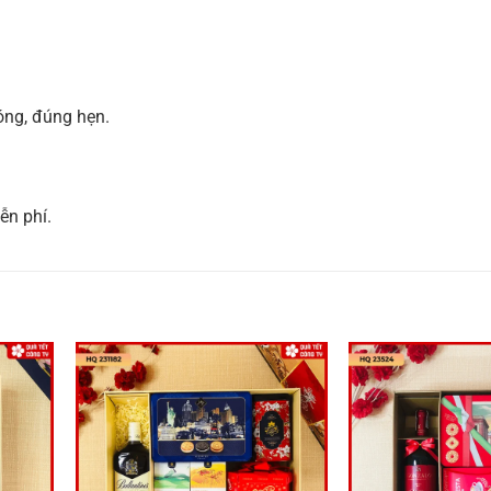
óng, đúng hẹn.
ễn phí.