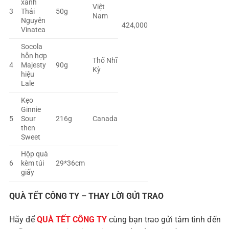
xanh
Việt
3
Thái
50g
Nam
Nguyên
424,000
Vinatea
Socola
hỗn hợp
Thổ Nhĩ
4
Majesty
90g
Kỳ
hiệu
Lale
Kẹo
Ginnie
5
Sour
216g
Canada
then
Sweet
Hộp quà
6
kèm túi
29*36cm
giấy
QUÀ TẾT CÔNG TY – THAY LỜI GỬI TRAO
Hãy để
QUÀ TẾT CÔNG TY
cùng bạn trao gửi tâm tình đến