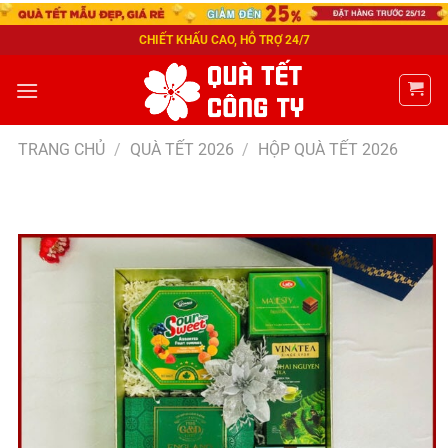
CHIẾT KHẤU CAO, HỖ TRỢ 24/7
TRANG CHỦ
/
QUÀ TẾT 2026
/
HỘP QUÀ TẾT 2026