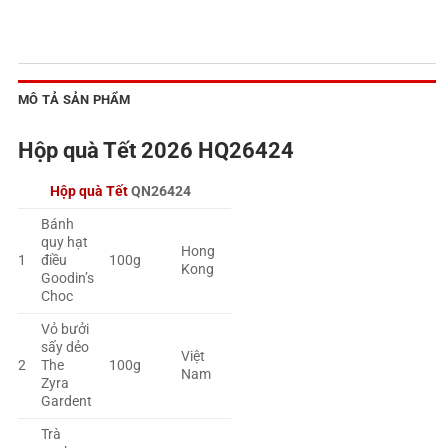
MÔ TẢ SẢN PHẨM
Hộp quà Tết 2026 HQ26424
Hộp quà Tết
QN26424
Bánh
quy hạt
Hong
1
điều
100g
Kong
Goodin’s
Choc
Vỏ bưởi
sấy dẻo
Việt
2
The
100g
Nam
Zyra
Gardent
Trà