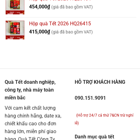
454,000
₫
(giá đã bao gồm VAT)
Hộp quà Tết 2026 HQ26415
415,000
₫
(giá đã bao gồm VAT)
Quà Tết doanh nghiệp,
HỖ TRỢ KHÁCH HÀNG
công ty, nhà máy toàn
miền bắc
090.151.9091
Với cam kết chất lượng
hàng chính hãng, date xa,
(Hỗ trợ 24/7 cả thứ 7&CN trừ nghỉ
chiết khấu cao cho đơn
lễ)
hàng lớn, miễn phí giao
Danh mục quà tết
hàng, Quà Tết Công Ty