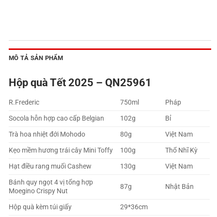
MÔ TẢ SẢN PHẨM
Hộp quà Tết 2025 – QN25961
R.Frederic
750ml
Pháp
Socola hỗn hợp cao cấp Belgian
102g
Bỉ
Trà hoa nhiệt đới Mohodo
80g
Việt Nam
Kẹo mềm hương trái cây Mini Toffy
100g
Thổ Nhĩ Kỳ
Hạt điều rang muối Cashew
130g
Việt Nam
Bánh quy ngọt 4 vị tổng hợp
87g
Nhật Bản
Moegino Crispy Nut
Hộp quà kèm túi giấy
29*36cm