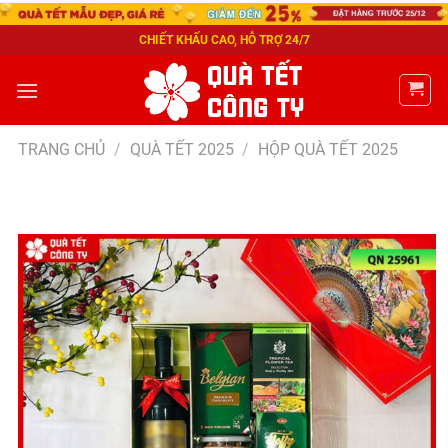
CHIẾT KHẤU CAO, HỖ TRỢ 24/7
TRANG CHỦ
/
QUÀ TẾT 2025
/
HỘP QUÀ TẾT 2025