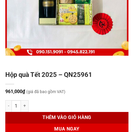
Hộp quà Tết 2025 – QN25961
961,000
₫
(giá đã bao gồm VAT)
Hộp quà Tết 2025 - QN25961 số lượng
THÊM VÀO GIỎ HÀNG
MUA NGAY