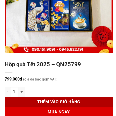
Hộp quà Tết 2025 – QN25799
799,000
₫
(giá đã bao gồm VAT)
Hộp quà Tết 2025 - QN25799 số lượng
THÊM VÀO GIỎ HÀNG
MUA NGAY