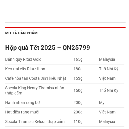
MÔ TẢ SẢN PHẨM
Hộp quà Tết 2025 – QN25799
Bánh quy Ritaz Gold
165g
Malaysia
Kẹo trái cây Ritaz Ibon
180g
Thổ Nhĩ Kỳ
Café hòa tan Costa 3in1 kiểu Nhật
153g
Việt Nam
Socola King Henry Tiramisu nhân
150g
Thổ Nhĩ Kỳ
thập cẩm
Hạnh nhân rang bơ
200g
Mỹ
Hạt điều rang muối
200g
Việt Nam
Socola Tiramisu Kelson thập cẩm
110g
Malaysia