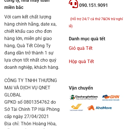
công ty, nhà máy toàn
090.151.9091
miền bắc
Với cam kết chất lượng
(Hỗ trợ 24/7 cả thứ 7&CN trừ nghỉ
hàng chính hãng, date xa,
lễ)
chiết khấu cao cho đơn
hàng lớn, miễn phí giao
Danh mục quà tết
hàng, Quà Tết Công Ty
Giỏ quà Tết
đang dần trở thành 1 sự
lựa chọn tốt nhất cho quý
Hộp quà Tết
doanh nghiệp, khách hàng.
CÔNG TY TNHH THƯƠNG
MẠI VÀ DỊCH VỤ QNET
Vận chuyển
GLOBAL
GPKD số 0801354762 do
Sở Tài Chính TP Hải Phòng
cấp ngày 27/04/2021
Địa chỉ: Thôn Hoàng Hòa,