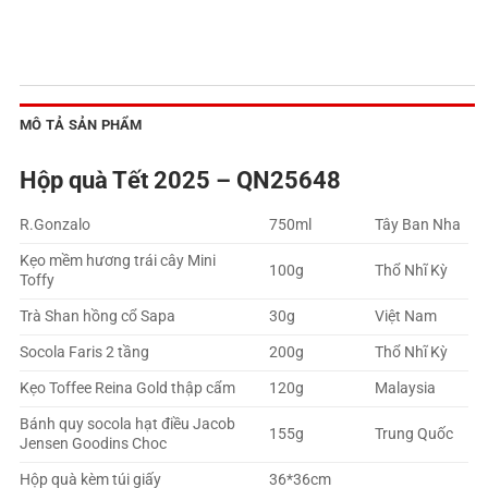
MÔ TẢ SẢN PHẨM
Hộp quà Tết 2025 – QN25648
R.Gonzalo
750ml
Tây Ban Nha
Kẹo mềm hương trái cây Mini
100g
Thổ Nhĩ Kỳ
Toffy
Trà Shan hồng cổ Sapa
30g
Việt Nam
Socola Faris 2 tầng
200g
Thổ Nhĩ Kỳ
Kẹo Toffee Reina Gold thập cẩm
120g
Malaysia
Bánh quy socola hạt điều Jacob
155g
Trung Quốc
Jensen Goodins Choc
Hộp quà kèm túi giấy
36*36cm