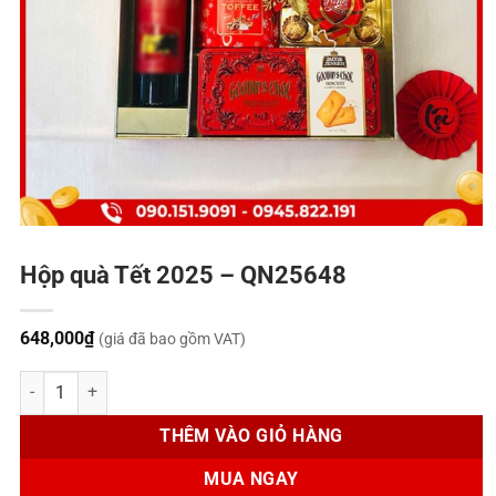
Hộp quà Tết 2025 – QN25648
648,000
₫
(giá đã bao gồm VAT)
Hộp quà Tết 2025 - QN25648 số lượng
THÊM VÀO GIỎ HÀNG
MUA NGAY