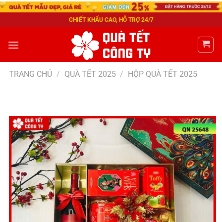
CHIẾT KHẤU CAO, HỖ TRỢ 24/7
TRANG CHỦ
/
QUÀ TẾT 2025
/
HỘP QUÀ TẾT 2025