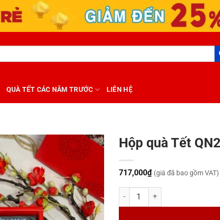
QUÀ TẾT CÁC NĂM TRƯỚC
LIÊN HỆ
Hộp quà Tết QN
717,000
₫
(giá đã bao gồm VAT)
Hộp quà Tết QN2004 số lượng