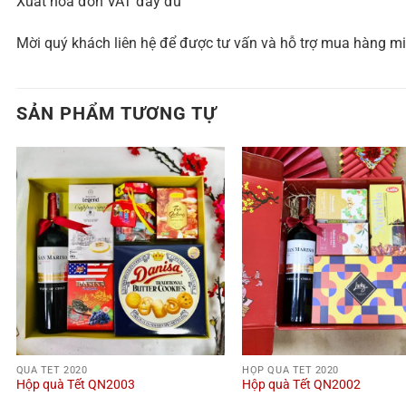
Xuất hóa đơn VAT đầy đủ
Mời quý khách liên hệ để được tư vấn và hỗ trợ mua hàng mi
SẢN PHẨM TƯƠNG TỰ
QUÀ TẾT 2020
HỘP QUÀ TẾT 2020
Hộp quà Tết QN2003
Hộp quà Tết QN2002