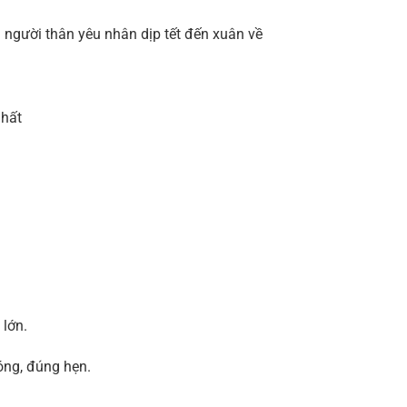
người thân yêu nhân dịp tết đến xuân về
nhất
lớn.
óng, đúng hẹn.