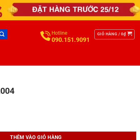
Hotline
GIỎ HÀNG /
0
₫
090.151.9091
2004
THÊM VÀO GIỎ HÀNG