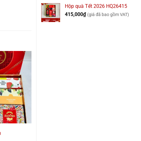
Hộp quà Tết 2026 HQ26415
415,000
₫
(giá đã bao gồm VAT)
QUÀ TẾT 2020
QUÀ TẾT 2020
0
Hộp Quà Tết QN2009
Giỏ Quà Tết