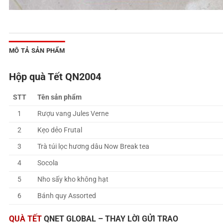
MÔ TẢ SẢN PHẨM
Hộp quà Tết QN2004
STT
Tên sản phẩm
1
Rượu vang Jules Verne
2
Kẹo dẻo Frutal
3
Trà túi lọc hương dâu Now Break tea
4
Socola
5
Nho sấy kho không hạt
6
Bánh quy Assorted
QUÀ TẾT
QNET GLOBAL – THAY LỜI GỬI TRAO