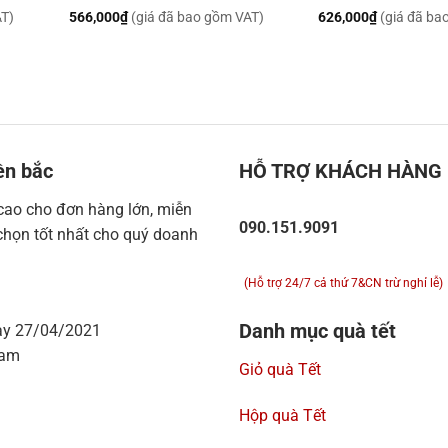
AT)
566,000
₫
(giá đã bao gồm VAT)
626,000
₫
(giá đã ba
ền bắc
HỖ TRỢ KHÁCH HÀNG
 cao cho đơn hàng lớn, miễn
090.151.9091
chọn tốt nhất cho quý doanh
(Hỗ trợ 24/7 cả thứ 7&CN trừ nghỉ lễ)
Danh mục quà tết
ày 27/04/2021
Nam
Giỏ quà Tết
Hộp quà Tết