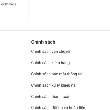
o gồm VAT)
1,060,000
₫
(giá đã bao gồm VAT)
475,000
₫
(g
Chính sách
Chính sách vận chuyển
Chính sách kiểm hàng
Chính sách bảo mật thông tin
Chính sách xử lý khiếu nại
Chính sách thanh toán
Chính sách đổi trả và hoàn tiền