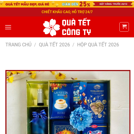
CHIẾT KHẤU CAO, HỖ TRỢ 24/7
TRANG CHỦ
/
QUÀ TẾT 2026
/
HỘP QUÀ TẾT 2026