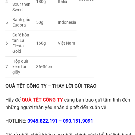
4
180g
Italia
Sour then
Sweet
Bánh gấu
5
50g
Indonesia
Eudora
Café hòa
tan La
6
160g
Việt Nam
Fiesta
Gold
Hộp quà
7
kèm túi
36*36cm
giấy
QUÀ TẾT CÔNG TY – THAY LỜI GỬI TRAO
Hãy để
QUÀ TẾT CÔNG TY
cùng bạn trao gửi tâm tình đến
những người thân yêu nhân dịp tết đến xuân về
HOTLINE:
0945.822.191
–
090.151.9091
Giá rẻ nhất, chiết khấu cao nhất, chính sách hỗ trợ linh hoạt