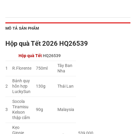
MÔ TẢ SẢN PHẨM
Hộp quà Tết 2026 HQ26539
Hộp quà Tết
HQ26539
Tây Ban
1
R.Florente
750ml
Nha
Bánh quy
2
hỗn hợp
130g
Thái Lan
LuckySun
Socola
Tiramisu
3
90g
Malaysia
Kelson
thập cẩm
Kẹo
Ginnie
539,000