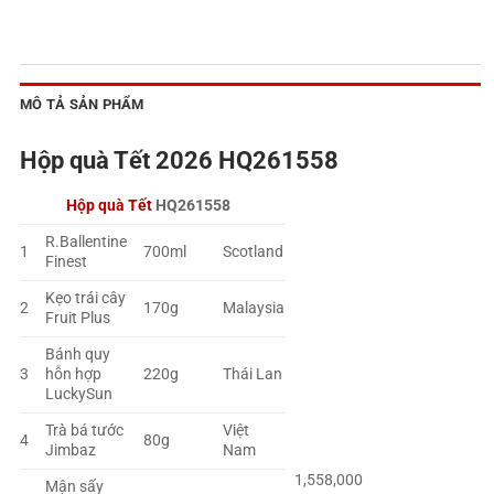
MÔ TẢ SẢN PHẨM
Hộp quà Tết 2026 HQ261558
Hộp quà Tết
HQ261558
R.Ballentine
1
700ml
Scotland
Finest
Kẹo trái cây
2
170g
Malaysia
Fruit Plus
Bánh quy
3
hỗn hợp
220g
Thái Lan
LuckySun
Trà bá tước
Việt
4
80g
Jimbaz
Nam
1,558,000
Mận sấy