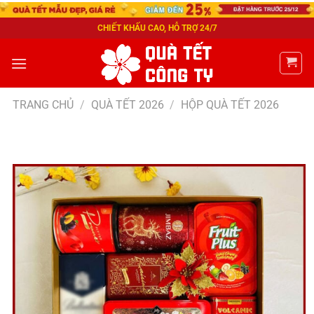
CHIẾT KHẤU CAO, HỖ TRỢ 24/7
TRANG CHỦ
/
QUÀ TẾT 2026
/
HỘP QUÀ TẾT 2026