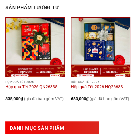
SẢN PHẨM TƯƠNG TỰ
HỘP QUÀ TẾT 2026
HỘP QUÀ TẾT 2026
Hộp quà Tết 2026 QN26335
Hộp quà Tết 2026 HQ26683
335,000
₫
(giá đã bao gồm VAT)
683,000
₫
(giá đã bao gồm VAT)
DANH MỤC SẢN PHẨM