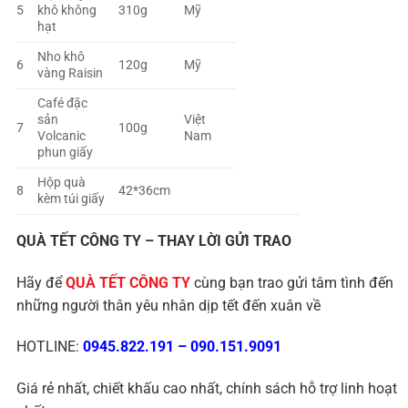
5
khô không
310g
Mỹ
hạt
Nho khô
6
120g
Mỹ
vàng Raisin
Café đặc
sản
Việt
7
100g
Volcanic
Nam
phun giấy
Hộp quà
8
42*36cm
kèm túi giấy
QUÀ TẾT CÔNG TY – THAY LỜI GỬI TRAO
Hãy để
QUÀ TẾT CÔNG TY
cùng bạn trao gửi tâm tình đến
những người thân yêu nhân dịp tết đến xuân về
HOTLINE:
0945.822.191
–
090.151.9091
Giá rẻ nhất, chiết khấu cao nhất, chính sách hỗ trợ linh hoạt