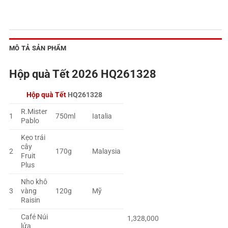
MÔ TẢ SẢN PHẨM
Hộp quà Tết 2026 HQ261328
Hộp quà Tết
HQ261328
R.Mister
1
750ml
Iatalia
Pablo
Kẹo trái
cây
2
170g
Malaysia
Fruit
Plus
Nho khô
3
vàng
120g
Mỹ
Raisin
Café Núi
1,328,000
lửa