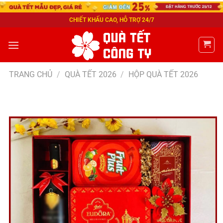
CHIẾT KHẤU CAO, HỖ TRỢ 24/7
TRANG CHỦ
/
QUÀ TẾT 2026
/
HỘP QUÀ TẾT 2026