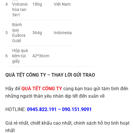
4
Volcanic
180g
Việt Nam
hòa tan
3in1
Bánh
quy
5
364g
Indonesia
Eudora
Gold
Hộp quà
6
kèm túi
42*36cm
giấy
QUÀ TẾT CÔNG TY – THAY LỜI GỬI TRAO
Hãy để
QUÀ TẾT CÔNG TY
cùng bạn trao gửi tâm tình đến
những người thân yêu nhân dịp tết đến xuân về
HOTLINE:
0945.822.191
–
090.151.9091
Giá rẻ nhất, chiết khấu cao nhất, chính sách hỗ trợ linh hoạt
nhất