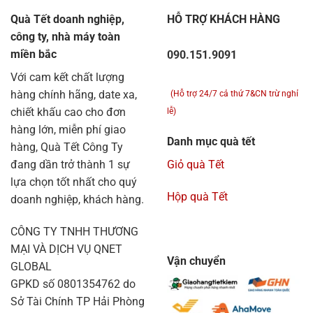
Quà Tết doanh nghiệp,
HỖ TRỢ KHÁCH HÀNG
công ty, nhà máy toàn
miền bắc
090.151.9091
Với cam kết chất lượng
hàng chính hãng, date xa,
(Hỗ trợ 24/7 cả thứ 7&CN trừ nghỉ
chiết khấu cao cho đơn
lễ)
hàng lớn, miễn phí giao
Danh mục quà tết
hàng, Quà Tết Công Ty
đang dần trở thành 1 sự
Giỏ quà Tết
lựa chọn tốt nhất cho quý
Hộp quà Tết
doanh nghiệp, khách hàng.
CÔNG TY TNHH THƯƠNG
MẠI VÀ DỊCH VỤ QNET
Vận chuyển
GLOBAL
GPKD số 0801354762 do
Sở Tài Chính TP Hải Phòng