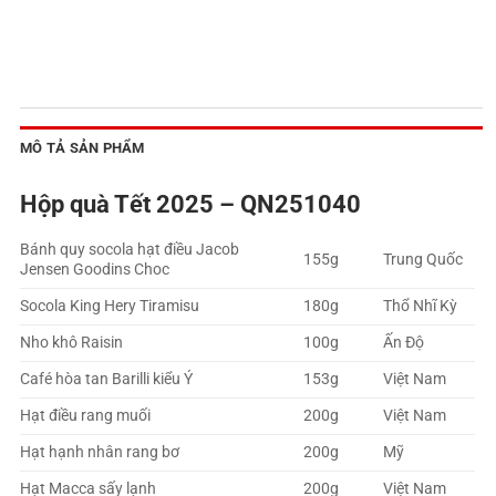
MÔ TẢ SẢN PHẨM
Hộp quà Tết 2025 – QN251040
Bánh quy socola hạt điều Jacob
155g
Trung Quốc
Jensen Goodins Choc
Socola King Hery Tiramisu
180g
Thổ Nhĩ Kỳ
Nho khô Raisin
100g
Ấn Độ
Café hòa tan Barilli kiểu Ý
153g
Việt Nam
Hạt điều rang muối
200g
Việt Nam
Hạt hạnh nhân rang bơ
200g
Mỹ
Hạt Macca sấy lạnh
200g
Việt Nam