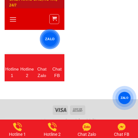
ZALO
Copyright 2026 ©
được bảo vệ bởi DMCA
Hotline 1
Hotline 2
Chat Zalo
Chat FB