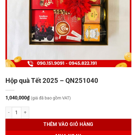
Hộp quà Tết 2025 – QN251040
1,040,000
₫
(giá đã bao gồm VAT)
Hộp quà Tết 2025 - QN251040 số lượng
THÊM VÀO GIỎ HÀNG