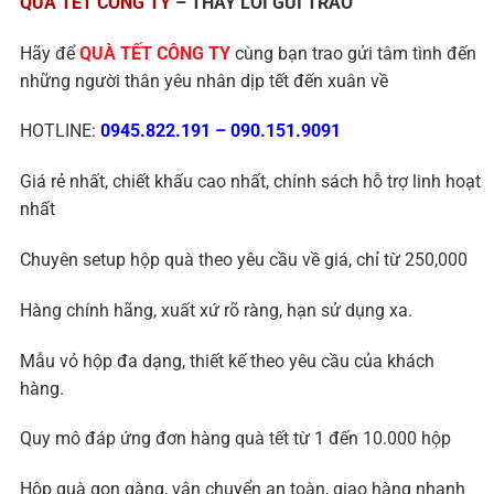
QUÀ TẾT CÔNG TY
– THAY LỜI GỬI TRAO
Hãy để
QUÀ TẾT CÔNG TY
cùng bạn trao gửi tâm tình đến
những người thân yêu nhân dịp tết đến xuân về
HOTLINE:
0945.822.191
–
090.151.9091
Giá rẻ nhất, chiết khấu cao nhất, chính sách hỗ trợ linh hoạt
nhất
Chuyên setup hộp quà theo yêu cầu về giá, chỉ từ 250,000
Hàng chính hãng, xuất xứ rõ ràng, hạn sử dụng xa.
Mẫu vỏ hộp đa dạng, thiết kế theo yêu cầu của khách
hàng.
Quy mô đáp ứng đơn hàng quà tết từ 1 đến 10.000 hộp
Hộp quà gọn gàng, vận chuyển an toàn, giao hàng nhanh