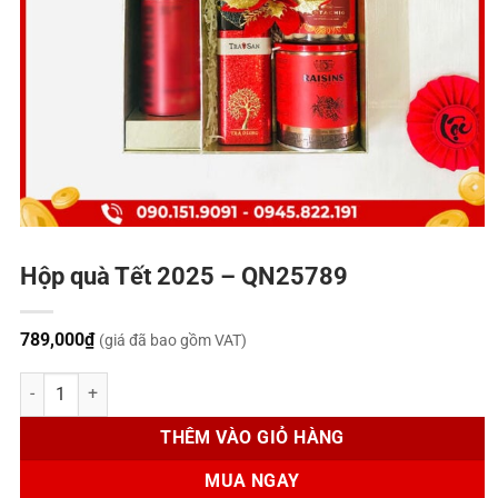
Hộp quà Tết 2025 – QN25789
789,000
₫
(giá đã bao gồm VAT)
Hộp quà Tết 2025 - QN25789 số lượng
THÊM VÀO GIỎ HÀNG
MUA NGAY