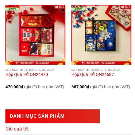
SET QUÀ TẾT KHÔNG RƯỢU 2024
SET QUÀ TẾT KHÔNG RƯỢU 2024
Hộp Quà Tết QN24470
Hộp Quà Tết QN24687
470,000
₫
(giá đã bao gồm VAT)
687,000
₫
(giá đã bao gồm VAT)
DANH MỤC SẢN PHẨM
Giỏ quà tết