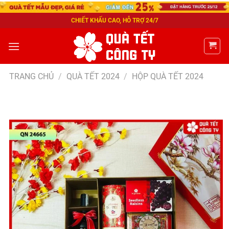
CHIẾT KHẤU CAO, HỖ TRỢ 24/7
TRANG CHỦ
/
QUÀ TẾT 2024
/
HỘP QUÀ TẾT 2024