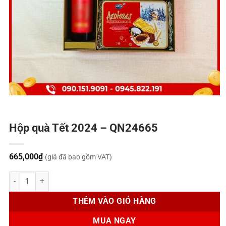
Hộp quà Tết 2024 – QN24665
665,000
₫
(giá đã bao gồm VAT)
Hộp quà Tết 2024 - QN24665 số lượng
THÊM VÀO GIỎ HÀNG
MUA NGAY