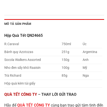
MÔ TẢ SẢN PHẨM
Hộp Quà Tết QN24665
R.Caraval
750ml
Úc
Bánh quy Azotozas
251g
Argentina
Socola Walkers Assorted
150g
Anh
Nho đen sấy khô Raaisin
100g
Mỹ
Trà Richard
85g
Nga
Hộp quà kèm túi giấy
QUÀ TẾT CÔNG TY
– THAY LỜI GỬI TRAO
Hãy để
QUÀ TẾT CÔNG TY
cùng bạn trao gửi tâm tình đến